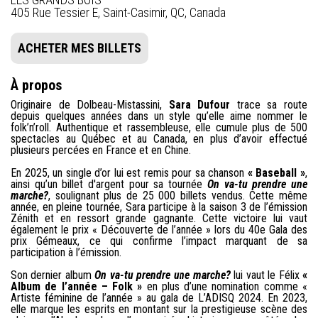
405 Rue Tessier E, Saint-Casimir, QC, Canada
ACHETER MES BILLETS
À propos
Originaire de Dolbeau-Mistassini,
Sara Dufour
trace sa route
depuis quelques années dans un style qu’elle aime nommer le
folk’n’roll. Authentique et rassembleuse, elle cumule plus de 500
spectacles au Québec et au Canada, en plus d’avoir effectué
plusieurs percées en France et en Chine.
En 2025, un single d’or lui est remis pour sa chanson
« Baseball »
,
ainsi qu’un billet d'argent pour sa tournée
On va-tu prendre une
marche?
, soulignant plus de 25 000 billets vendus. Cette même
année, en pleine tournée, Sara participe à la saison 3 de l’émission
Zénith et en ressort grande gagnante. Cette victoire lui vaut
également le prix « Découverte de l’année » lors du 40e Gala des
prix Gémeaux, ce qui confirme l’impact marquant de sa
participation à l’émission.
Son dernier album
On va-tu prendre une marche?
lui vaut le Félix
«
Album de l’année – Folk »
en plus d’une nomination comme «
Artiste féminine de l’année » au gala de L’ADISQ 2024. En 2023,
elle marque les esprits en montant sur la prestigieuse scène des