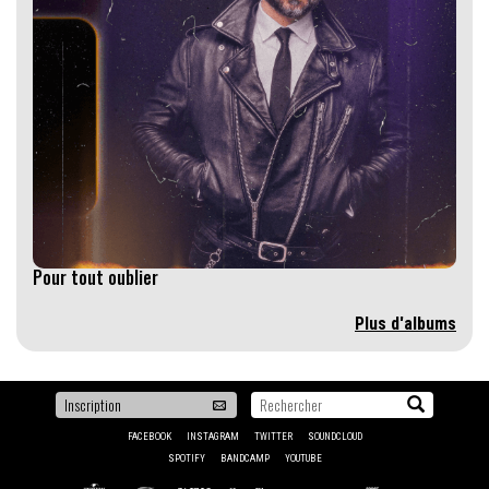
Pour tout oublier
Plus d'albums
Pour
Recherche...
être
FACEBOOK
INSTAGRAM
TWITTER
SOUNDCLOUD
les
SPOTIFY
BANDCAMP
YOUTUBE
premiers