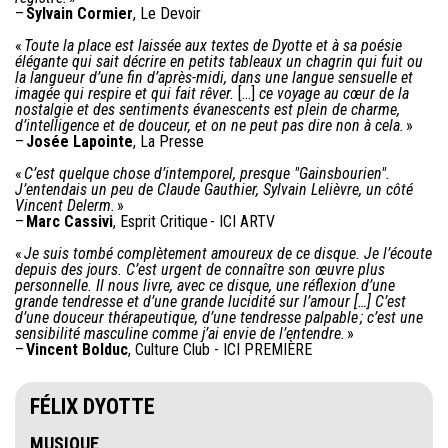
–
Sylvain Cormier
, Le Devoir
«
Toute la place est laissée aux textes de Dyotte et à sa poésie
élégante qui sait décrire en petits tableaux un chagrin qui fuit ou
la langueur d’une fin d’après-midi, dans une langue sensuelle et
imagée qui respire et qui fait rêver.
[…]
ce voyage au cœur de la
nostalgie et des sentiments évanescents est plein de charme,
d’intelligence et de douceur, et on ne peut pas dire non à cela.
»
–
Josée Lapointe
, La Presse
«
C’est quelque chose d’intemporel, presque "Gainsbourien".
J’entendais un peu de Claude Gauthier, Sylvain Lelièvre, un côté
Vincent Delerm.
»
–
Marc Cassivi
, Esprit Critique - ICI ARTV
«
Je suis tombé complètement amoureux de ce disque. Je l’écoute
depuis des jours. C’est urgent de connaître son œuvre plus
personnelle. Il nous livre, avec ce disque, une réflexion d’une
grande tendresse et d’une grande lucidité sur l’amour […] C’est
d’une douceur thérapeutique, d’une tendresse palpable ; c’est une
sensibilité masculine comme j’ai envie de l’entendre.
»
–
Vincent Bolduc
, Culture Club - ICI PREMIÈRE
FÉLIX DYOTTE
MUSIQUE