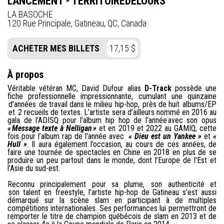
LANCEMENT - TERRITOIREDELOURS
LA BASOCHE
120 Rue Principale, Gatineau, QC, Canada
ACHETER MES BILLETS
17,15 $
À propos
Véritable vétéran MC, David Dufour alias
D-Track
possède une
fiche professionnelle impressionnante, cumulant une quinzaine
d'années de travail dans le milieu hip-hop, près de huit albums/EP
et 2 recueils de textes. L’artiste sera d’ailleurs nommé en 2016 au
gala de l’ADISQ pour l’album hip hop de l’année avec son opus
« Message texte à Nelligan »
et en 2019 et 2022 au GAMIQ, cette
fois pour l’album rap de l'année avec
« Dieu est un Yankee »
et
«
Hull »
. Il aura également l’occasion, au cours de ces années, de
faire une tournée de spectacles en Chine en 2018 en plus de se
produire un peu partout dans le monde, dont l’Europe de l’Est et
l’Asie du sud-est.
Reconnu principalement pour sa plume, son authenticité et
son talent en freestyle, l’artiste hip-hop de Gatineau s’est aussi
démarqué sur la scène slam en participant à de multiples
compétitions internationales. Ses performances lui permettront de
remporter le titre de champion québécois de slam en 2013 et de