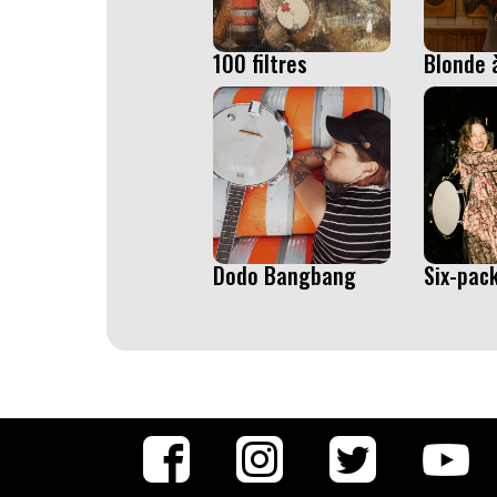
100 filtres
Blonde 
Dodo Bangbang
Six-pac