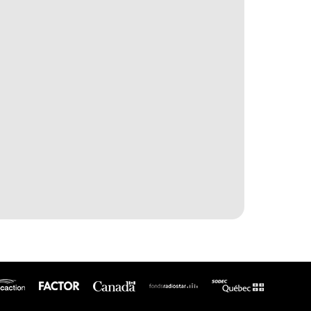
icaction
SODEC
Factor
Canada
Fonds
Radiostar