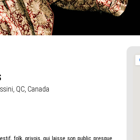
S
ssini, QC, Canada
stif, folk, grivois, qui laisse son public presque