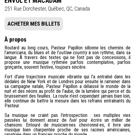
ENVOL ET MACADAM
251 Rue Dorchester, Québec, QC, Canada
ACHETER MES BILLETS
À propos
Routard au long cours, Pasteur Papillon sillonne les chemins de
l’
americana
, du blues et de l’
outlaw country
à son rythme, dans sa
langue. À travers des textes qui ne font pas de concessions, il
propose une musique rythmée parfois contemplative, parfois
grinçante, souvent festive, toujours sincère.
Fort d’une trajectoire musicale vibrante qui l’a entraîné dans les
dédales de New York et de Londres pour ensuite le ramener dans
sa campagne natale, Pasteur Papillon a délaissé le monde de la
nuit et des néons au profit de l’aube, de la lumière qui perce et du
bruissement des feuilles. La route n’est cependant jamais bien loin,
elle continue de battre la mesure dans les refrains entraînants du
Pasteur.
Sa musique ne craint pas l’introspection : ses multiples vies
passées lui donnent assez de
fuel
pour écrire un millier de
chansons. Entouré de musicien·nes chevronné·es, il livre une
musique bien charpentée proche de ses racines américaines,
rapatriée dans un français proche du monde.