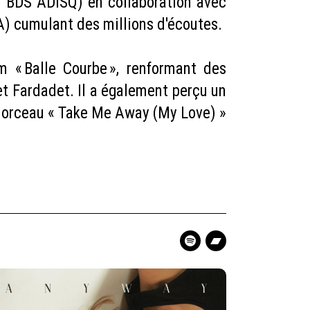
 BDS ADISQ) en collaboration avec
A) cumulant des millions d'écoutes.
« Balle Courbe », renformant des
et Fardadet. Il a également perçu un
e morceau « Take Me Away (My Love) »