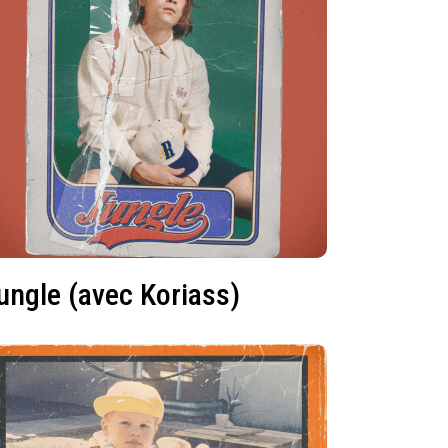
ungle (avec Koriass)