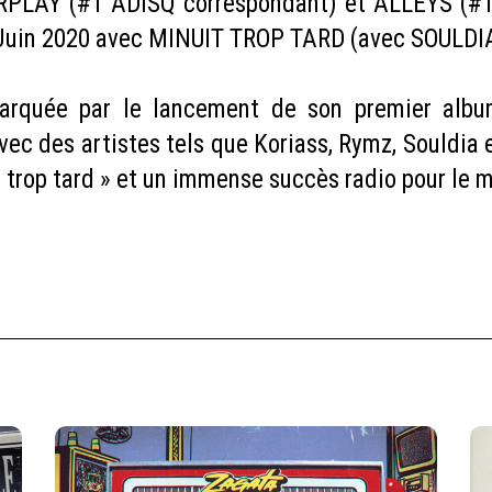
IRPLAY (#1 ADISQ correspondant) et ALLEYS (#1
en Juin 2020 avec MINUIT TROP TARD (avec SOULDI
rquée par le lancement de son premier album 
ec des artistes tels que Koriass, Rymz, Souldia 
t trop tard » et un immense succès radio pour l