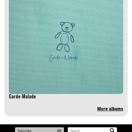
Garde-Malade
More albums
To
Search...