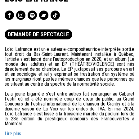
DEMANDE DE SPECTACLE
Loïc Lafrance est un.e auteur.e-compositeur.rice-interprète sorti.e
tout droit du Bas-Saint-Laurent. Maintenant installé.e à Québec,
l’artiste s’est lancé dans l’autoproduction en 2020, et un album (Le
monde des adultes) et un EP (THÉÂTRE/VIOLENCE) sont nés
directement de sa chambre. Le EP juxtaposait ses parcours en art
et en sociologie et iel y exprimait sa frustration d'un système où
les marginaux n'ont pas les mêmes chances que les personnes qui
se situent au centre du spectre de la normativité sociale.
Le.a jeune bigarré.e s’est entre autres fait remarquer au Cabaret
Festif où iel a été nommé.e coup de cœur du public, au Grand
Concours du Festival international de la chanson de Granby et à la
dixième saison de La Voix sur les ondes de TVA. En mai 2024,
Loïc Lafrance s’est hissé à la troisième marche du podium lors de
la 28e édition du prestigieux concours des Francouvertes à
Montréal.
Lire plus