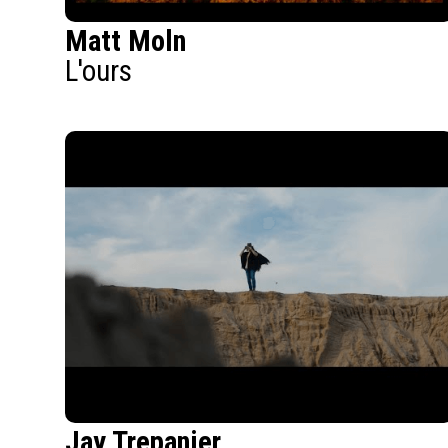
Matt Moln
L'ours
Jay Trepanier