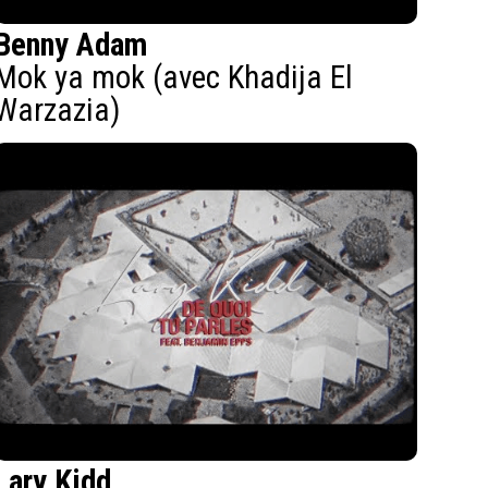
Benny Adam
Mok ya mok (avec Khadija El
Warzazia)
Lary Kidd