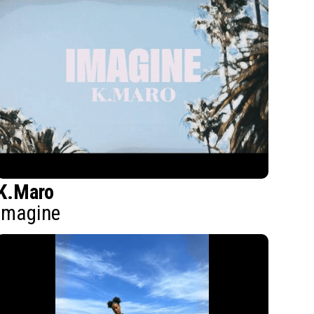
K.Maro
Imagine