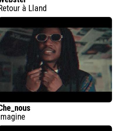
Retour à Lland
Che_nous
Imagine