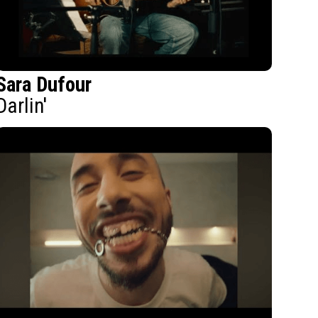
Sara Dufour
Darlin'