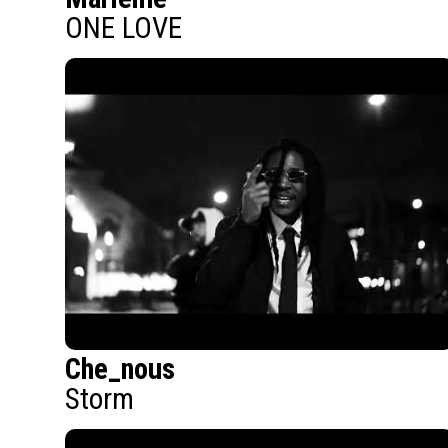
ONE LOVE
Che_nous
Storm