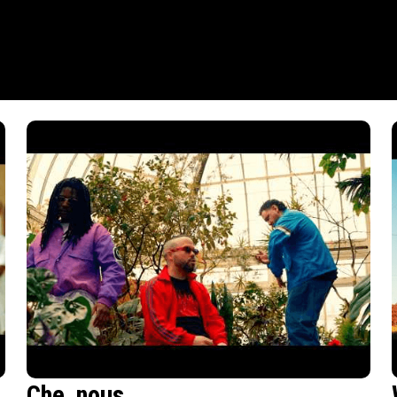
Che_nous