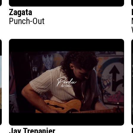
Zagata
Punch-Out
Jay Trepanier