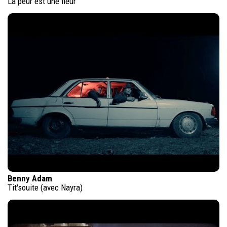
La peur est une fleur
Benny Adam
Tit'souite (avec Nayra)