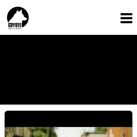
Coyote
Records
Menu