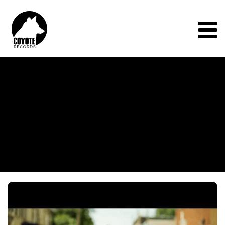
Coyote
Records
Menu