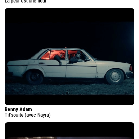
La peur est une fleur
Benny Adam
Tit'souite (avec Nayra)