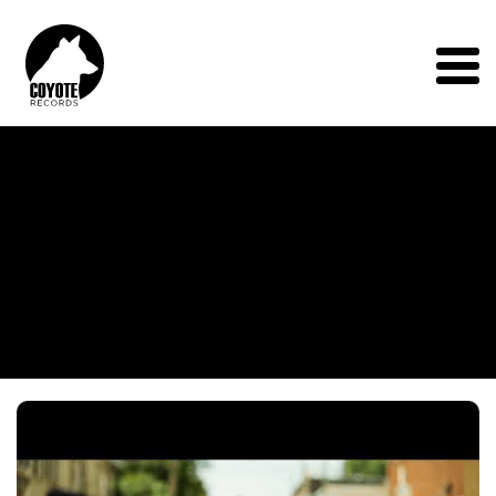
Coyote
Records
Menu