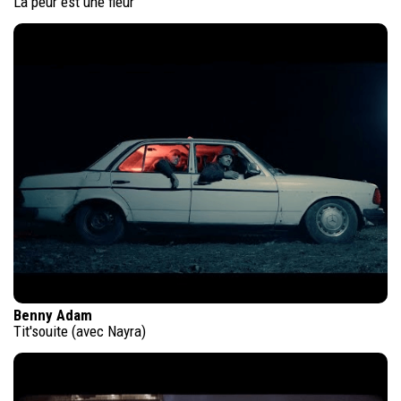
La peur est une fleur
Benny Adam
Tit'souite (avec Nayra)