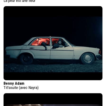
La peur est une fleur
Benny Adam
Tit'souite (avec Nayra)