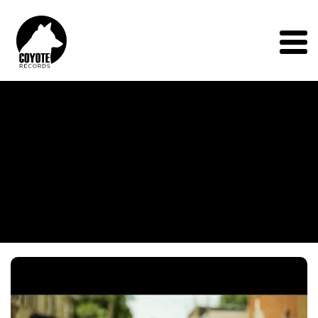
Coyote
Records
Menu