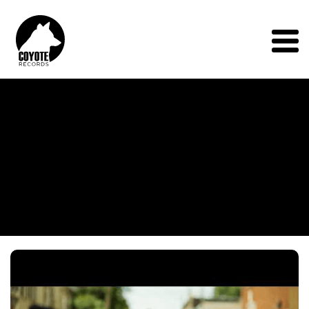
Coyote
Records
Menu