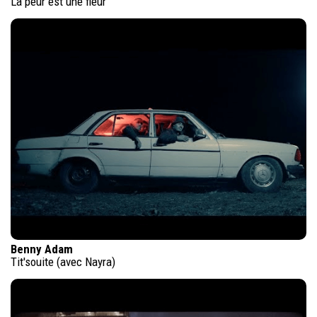
La peur est une fleur
Benny Adam
Tit'souite (avec Nayra)