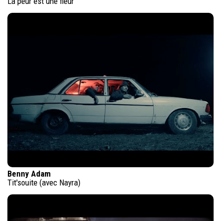
La peur est une fleur
Benny Adam
Tit'souite (avec Nayra)