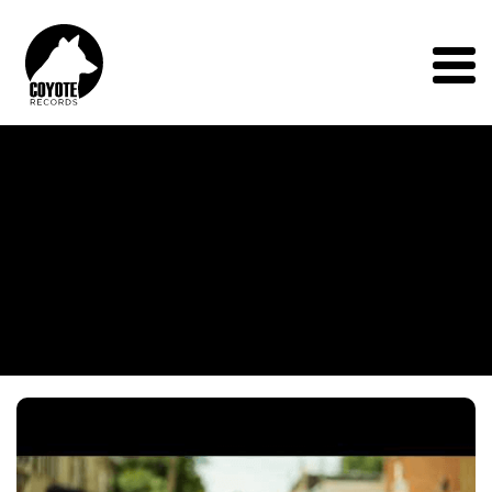
Coyote
Records
Menu