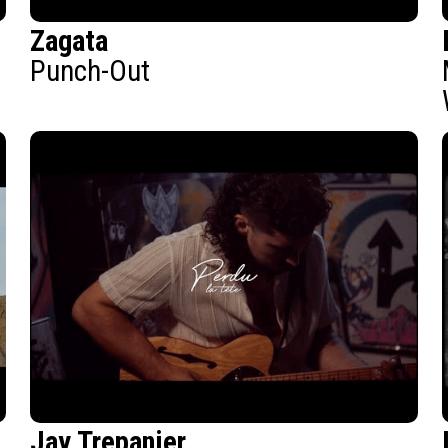
Zagata
Punch-Out
Jay Trepanier