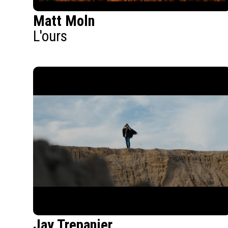
Matt Moln
L'ours
Jay Trepanier