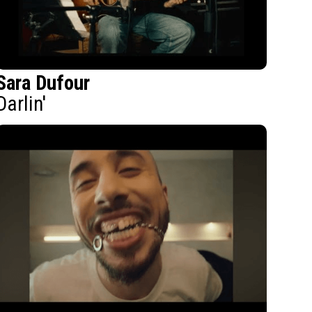
Sara Dufour
Darlin'