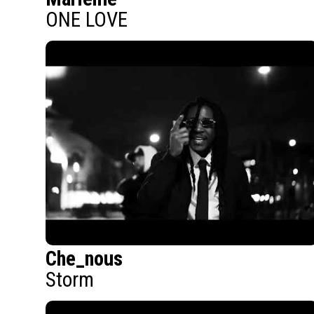
ONE LOVE
Che_nous
Storm