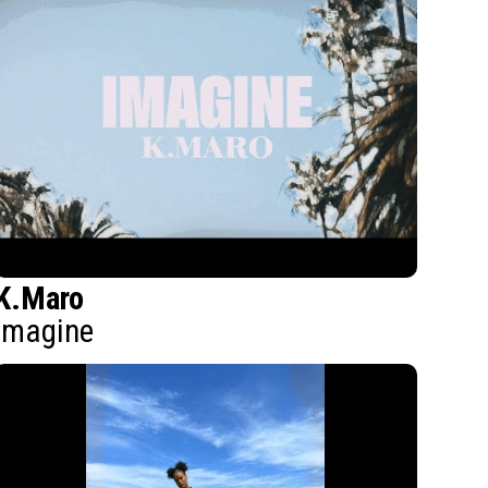
K.Maro
Imagine