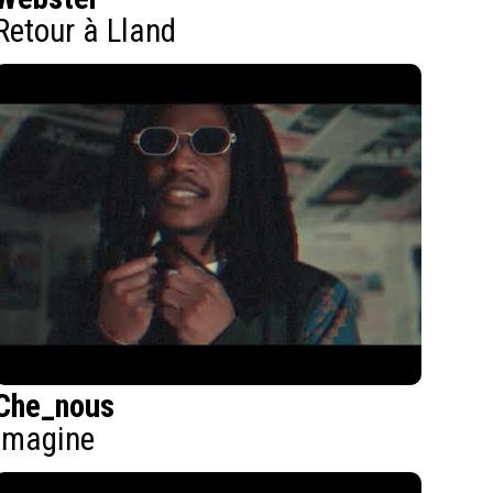
Retour à Lland
Che_nous
Imagine