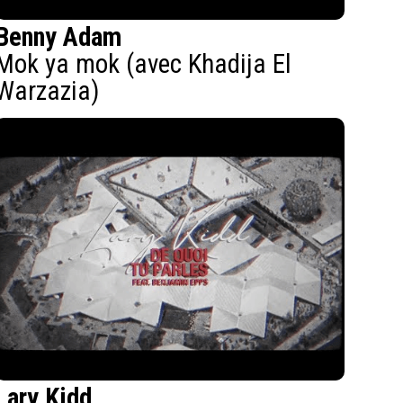
Benny Adam
Mok ya mok (avec Khadija El
Warzazia)
Lary Kidd