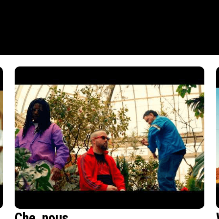
Che_nous