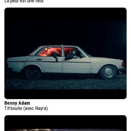
La peur est une fleur
Benny Adam
Tit'souite (avec Nayra)