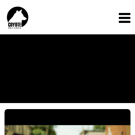
Coyote
Records
Menu