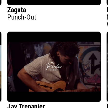
Zagata
Punch-Out
Jay Trepanier