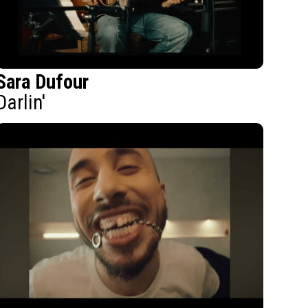
Sara Dufour
Darlin'