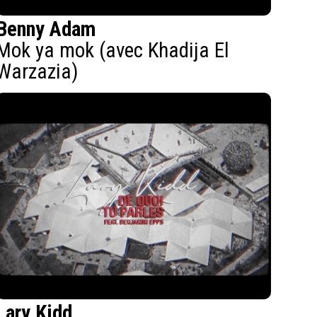
Benny Adam
Mok ya mok (avec Khadija El
Warzazia)
Lary Kidd