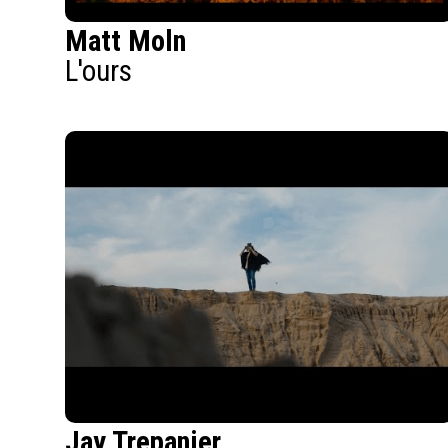
Matt Moln
L'ours
Jay Trepanier