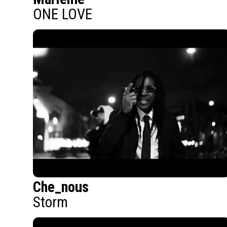
ONE LOVE
Che_nous
Storm