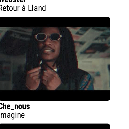
Retour à Lland
Che_nous
Imagine