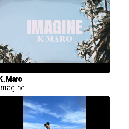
K.Maro
Imagine