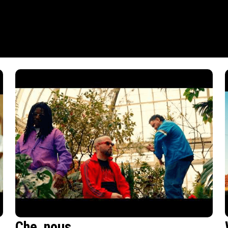
Che_nous