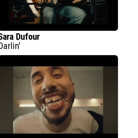
Sara Dufour
Darlin'