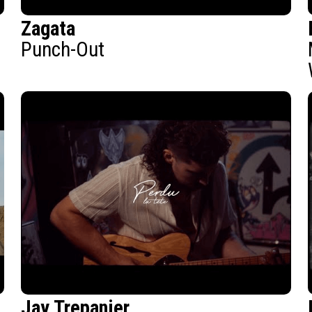
Zagata
Punch-Out
Jay Trepanier