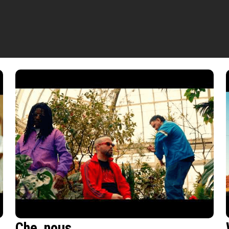
Che_nous