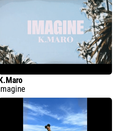
K.Maro
Imagine