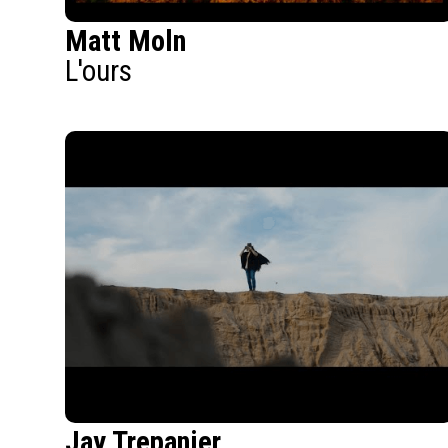
Matt Moln
L'ours
Jay Trepanier