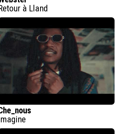
Retour à Lland
Che_nous
Imagine