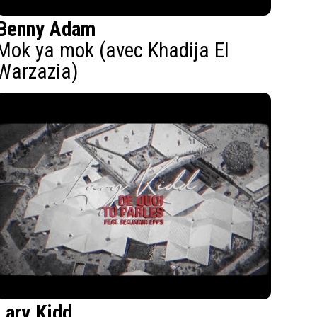
Benny Adam
Mok ya mok (avec Khadija El
Warzazia)
Lary Kidd