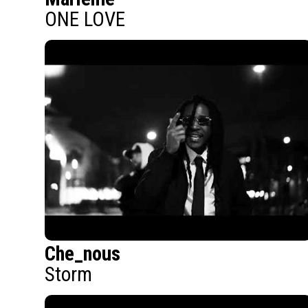
ONE LOVE
Che_nous
Storm