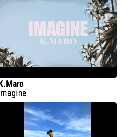
K.Maro
Imagine