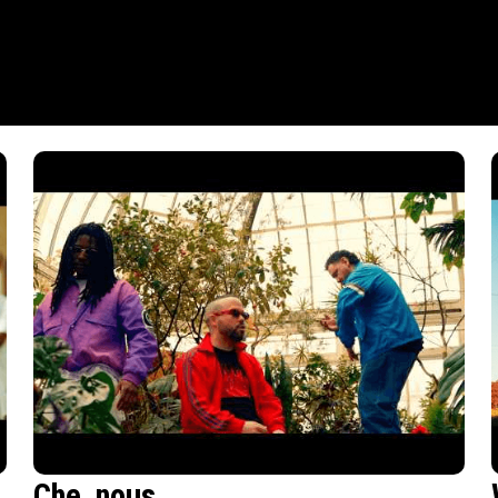
Che_nous