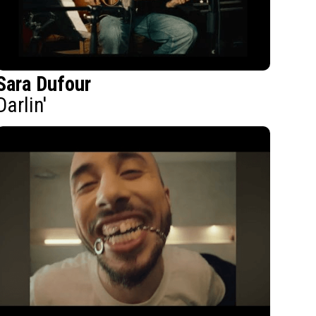
Sara Dufour
Darlin'