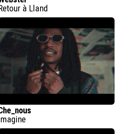
Retour à Lland
Che_nous
Imagine