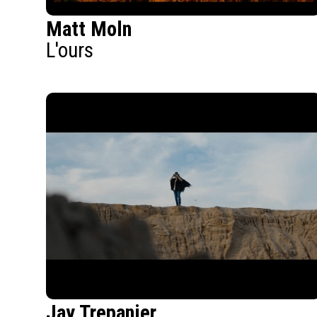
Matt Moln
L'ours
Jay Trepanier