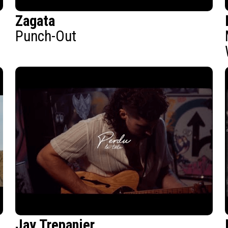
Zagata
Punch-Out
Jay Trepanier