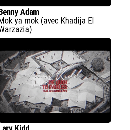
Benny Adam
Mok ya mok (avec Khadija El
Warzazia)
Lary Kidd