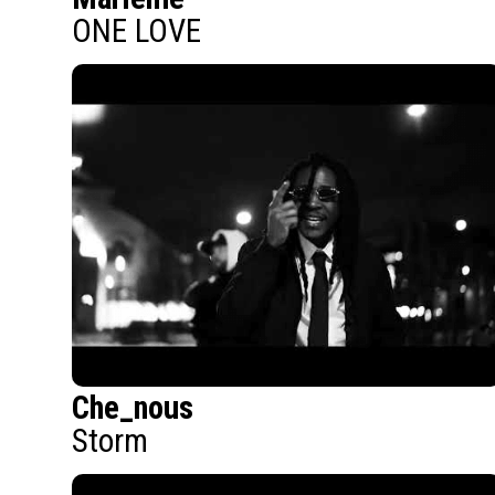
ONE LOVE
Che_nous
Storm