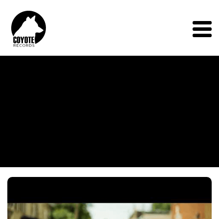
Coyote
Records
Menu