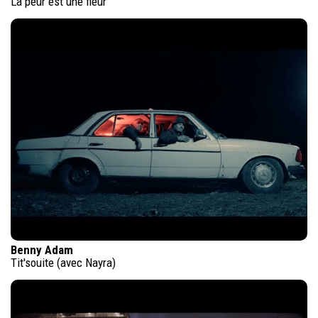
La peur est une fleur
Benny Adam
Tit'souite (avec Nayra)