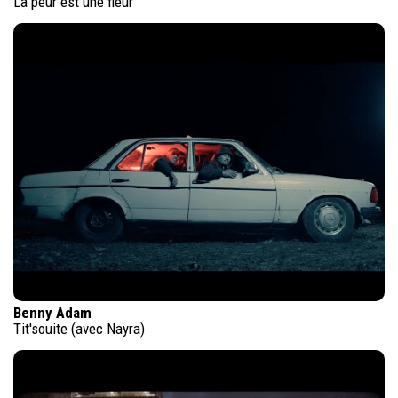
La peur est une fleur
Benny Adam
Tit'souite (avec Nayra)