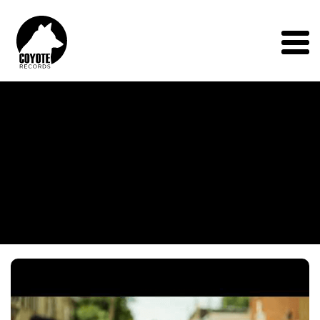
Coyote
Records
Menu