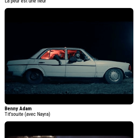
La peur est une fleur
Benny Adam
Tit'souite (avec Nayra)