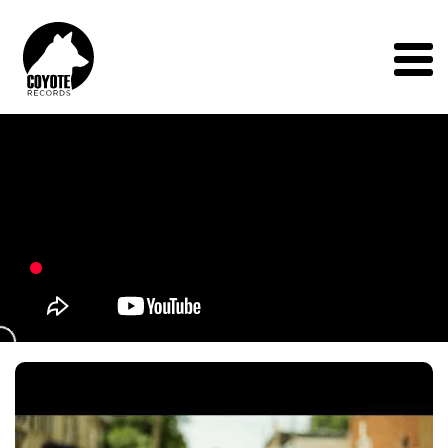
Coyote
Records
Menu