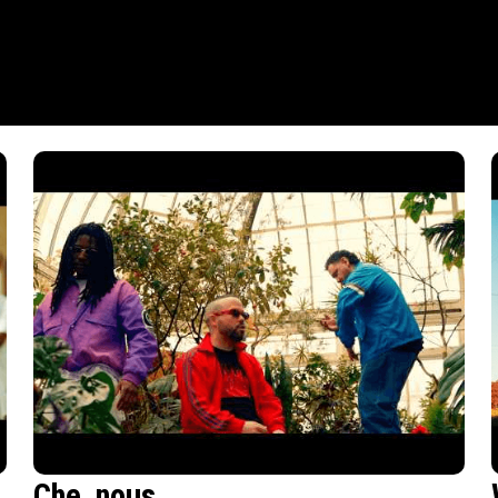
Che_nous