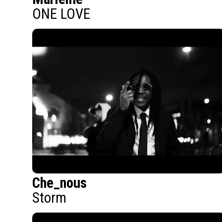
ONE LOVE
Che_nous
Storm