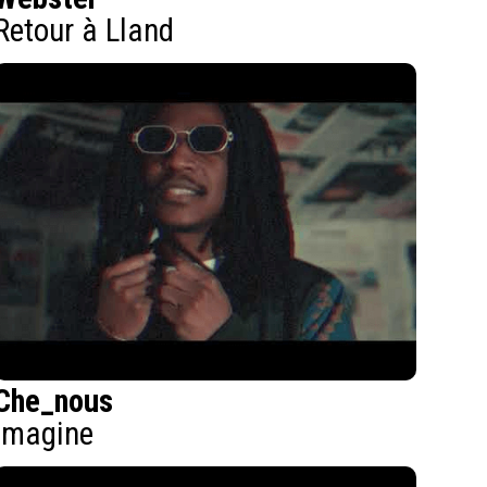
Retour à Lland
Che_nous
Imagine