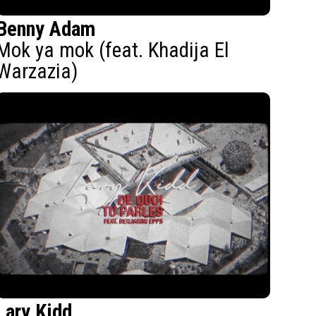
Benny Adam
Mok ya mok (feat. Khadija El
Warzazia)
Lary Kidd