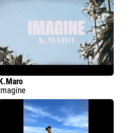
K.Maro
Imagine