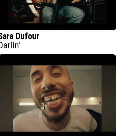
Sara Dufour
Darlin'