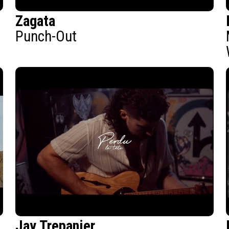
Zagata
Punch-Out
Jay Trepanier