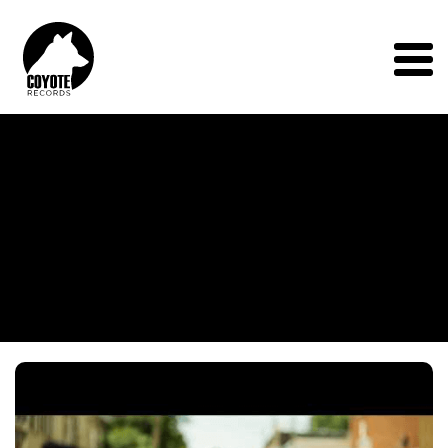
Coyote
Records
Menu