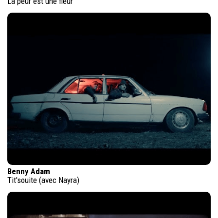
La peur est une fleur
Benny Adam
Tit'souite (avec Nayra)