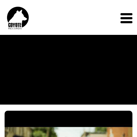
Coyote
Records
Menu