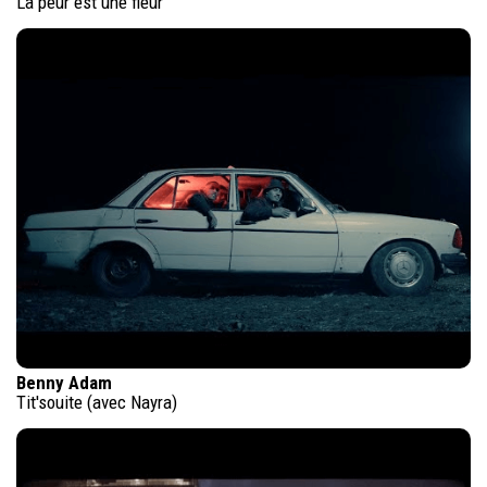
La peur est une fleur
Benny Adam
Tit'souite (avec Nayra)