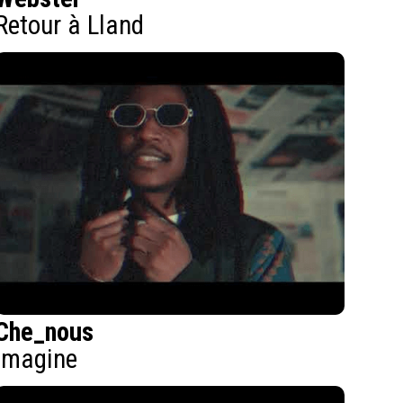
Retour à Lland
Che_nous
Imagine