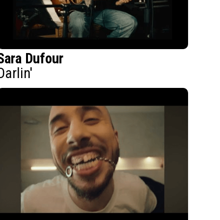
Sara Dufour
Darlin'