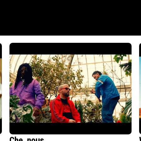
Che_nous