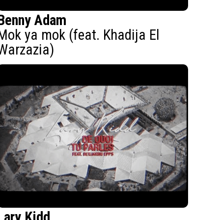
Benny Adam
Mok ya mok (feat. Khadija El
Warzazia)
Lary Kidd