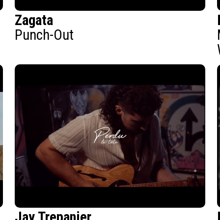
Zagata
Punch-Out
Jay Trepanier