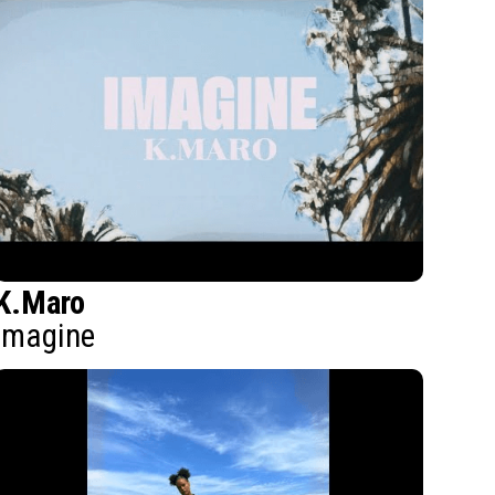
K.Maro
Imagine