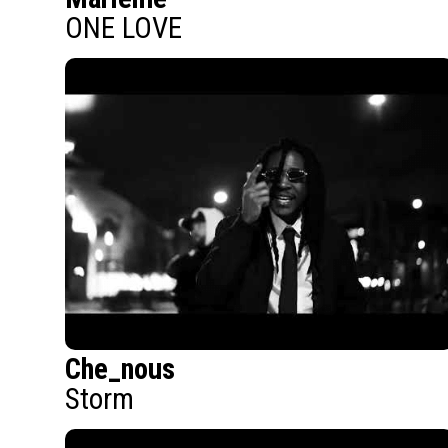
ONE LOVE
Che_nous
Storm