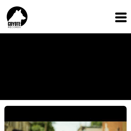
Coyote
Records
Menu