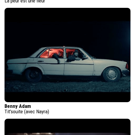
La peur est une fleur
Benny Adam
Tit'souite (avec Nayra)