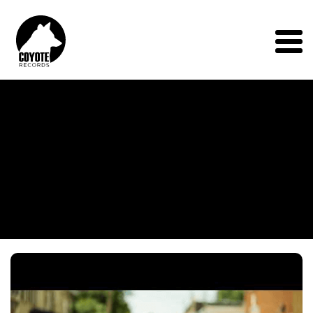
Coyote
Records
Menu