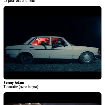
La peur est une fleur
Benny Adam
Tit'souite (avec Nayra)