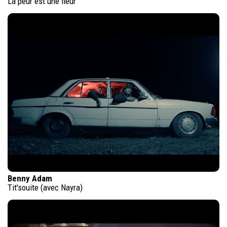
La peur est une fleur
Benny Adam
Tit'souite (avec Nayra)