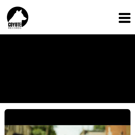
Coyote
Records
Menu