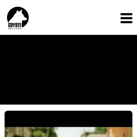
Coyote
Records
Menu