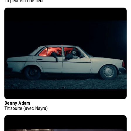
La peur est une fleur
Benny Adam
Tit'souite (avec Nayra)