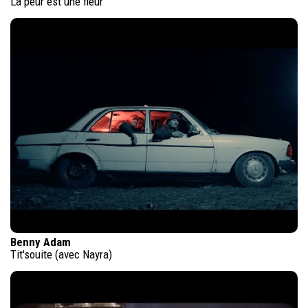
La peur est une fleur
Benny Adam
Tit'souite (avec Nayra)