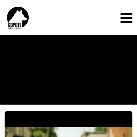
Coyote
Records
Menu