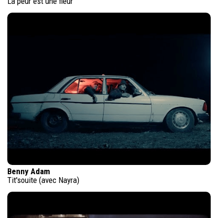
La peur est une fleur
Benny Adam
Tit'souite (avec Nayra)