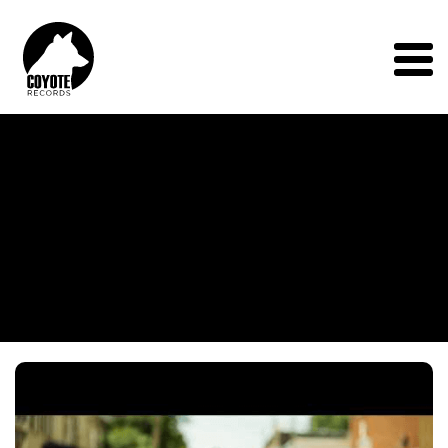
Coyote
Records
Menu