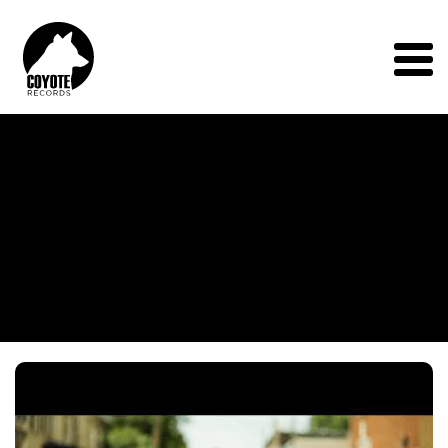
Coyote
Records
Menu