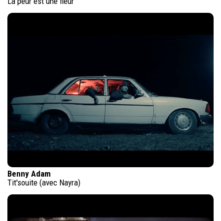
La peur est une fleur
Benny Adam
Tit'souite (avec Nayra)