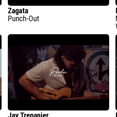
Zagata
Punch-Out
Jay Trepanier