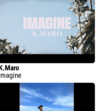
K.Maro
Imagine