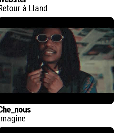
Retour à Lland
Che_nous
Imagine