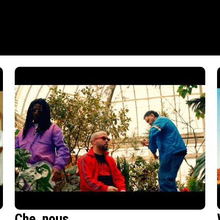
Che_nous