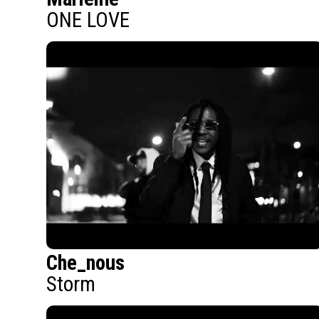
ONE LOVE
Che_nous
Storm