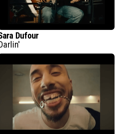
Sara Dufour
Darlin'