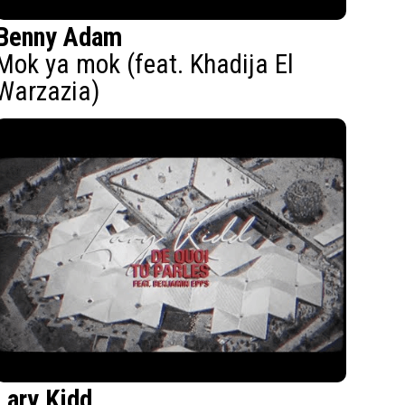
Benny Adam
Mok ya mok (feat. Khadija El
Warzazia)
Lary Kidd