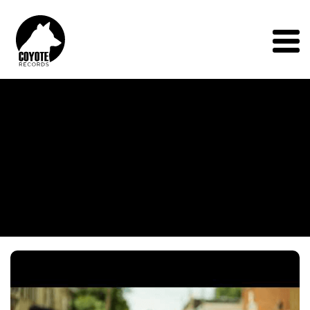
Coyote
Records
Menu