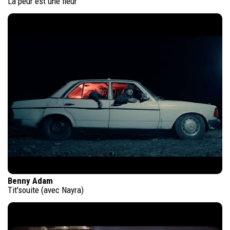
La peur est une fleur
Benny Adam
Tit'souite (avec Nayra)