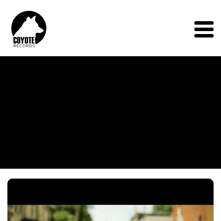
Coyote
Records
Menu