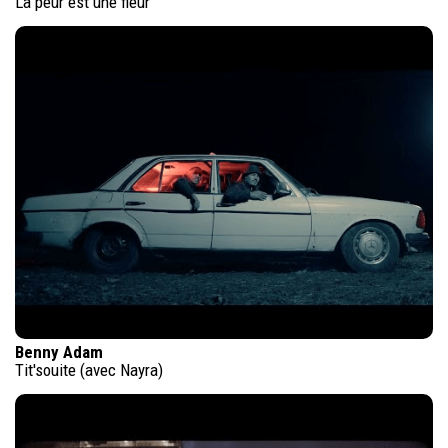
La peur est une fleur
Benny Adam
Tit'souite (avec Nayra)