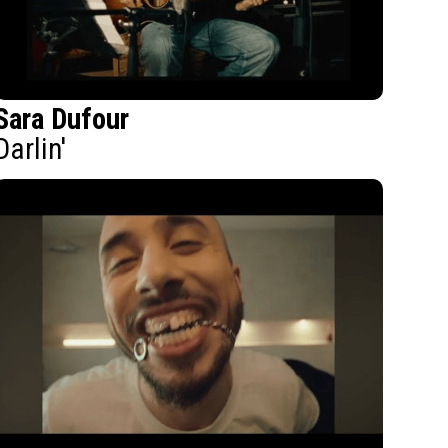
Sara Dufour
Darlin'