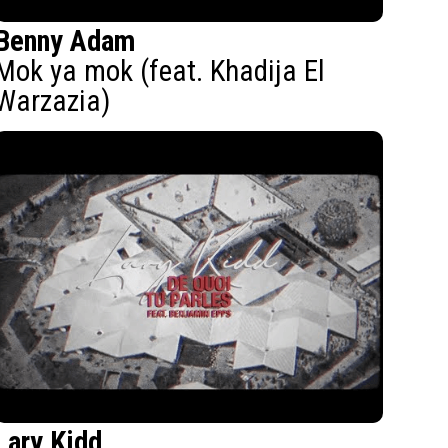
Benny Adam
Mok ya mok (feat. Khadija El
Warzazia)
Lary Kidd