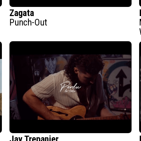
Zagata
Punch-Out
Jay Trepanier