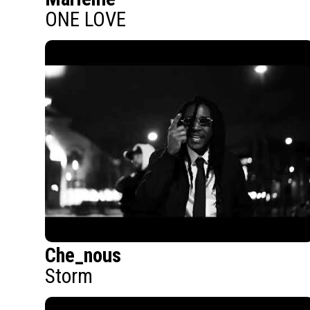
ONE LOVE
Che_nous
Storm