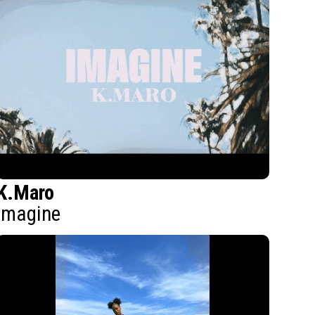
K.Maro
Imagine