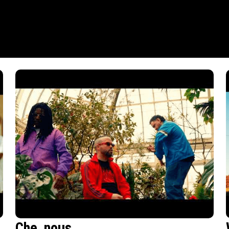
Che_nous