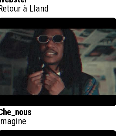
Retour à Lland
Che_nous
Imagine