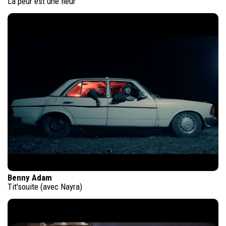
La peur est une fleur
Benny Adam
Tit'souite (avec Nayra)