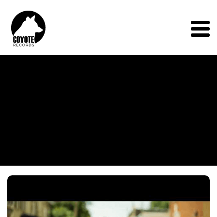
Coyote
Records
Menu