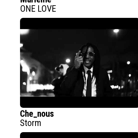
ONE LOVE
Che_nous
Storm