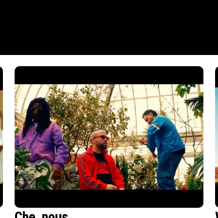
Che_nous