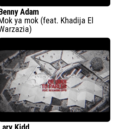
Benny Adam
Mok ya mok (feat. Khadija El
Warzazia)
Lary Kidd