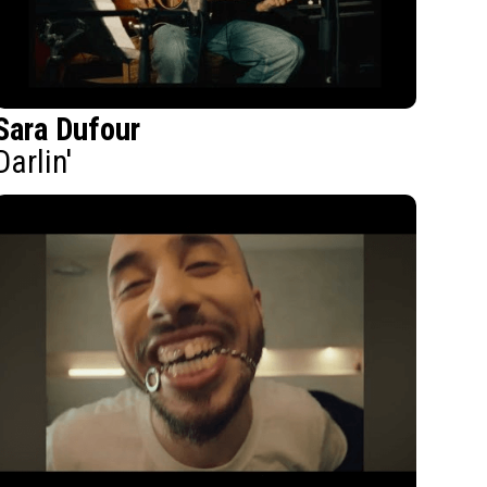
Sara Dufour
Darlin'