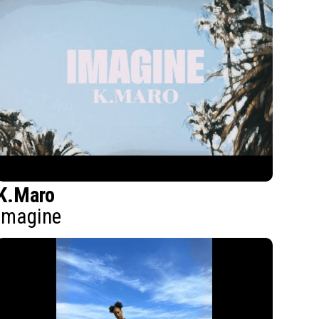
K.Maro
Imagine