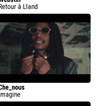
Retour à Lland
Che_nous
Imagine