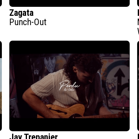
Zagata
Punch-Out
Jay Trepanier