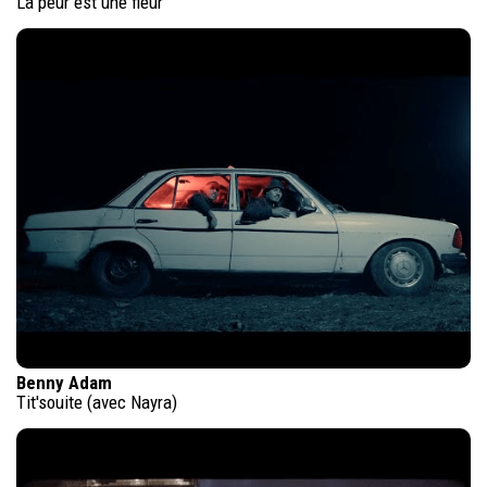
La peur est une fleur
Benny Adam
Tit'souite (avec Nayra)