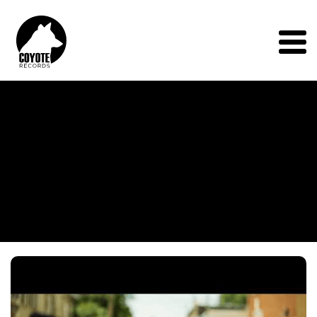
Coyote
Records
Menu