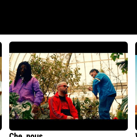
Che_nous