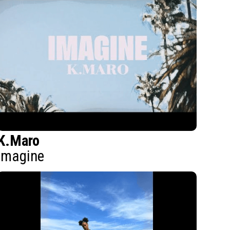
K.Maro
Imagine