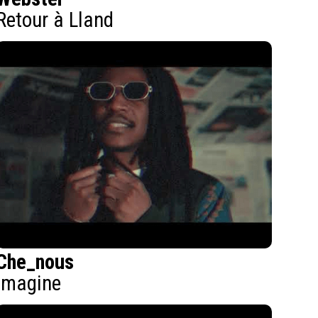
Retour à Lland
Che_nous
Imagine