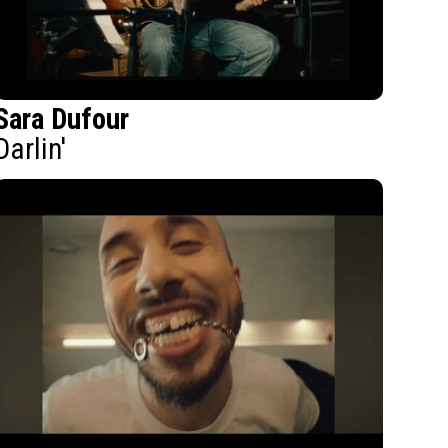
Sara Dufour
Darlin'