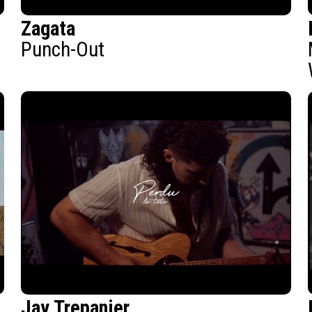
Zagata
Punch-Out
Jay Trepanier