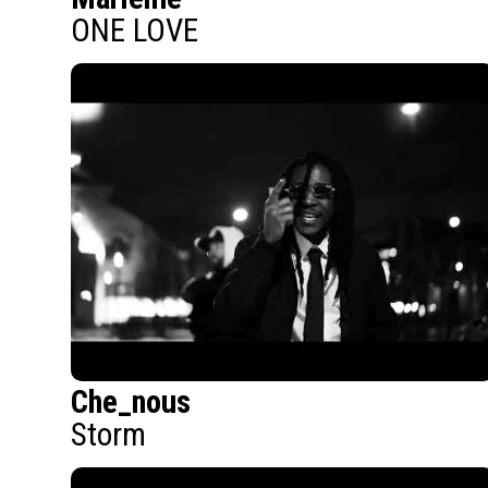
ONE LOVE
Che_nous
Storm