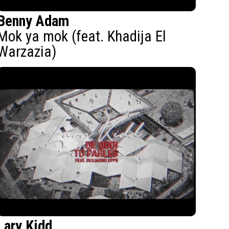
Benny Adam
Mok ya mok (feat. Khadija El
Warzazia)
Lary Kidd