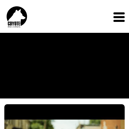
Coyote
Records
Menu