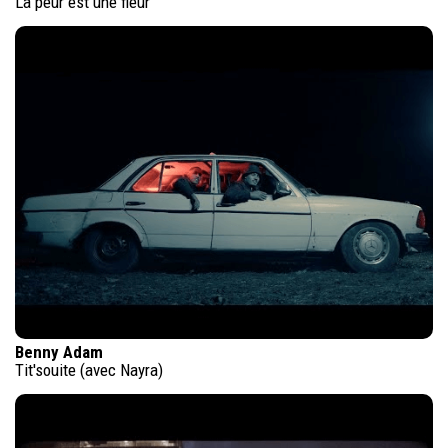
La peur est une fleur
Benny Adam
Tit'souite (avec Nayra)