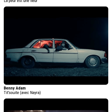
La peur est une fleur
Benny Adam
Tit'souite (avec Nayra)