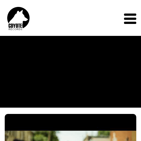
Coyote
Records
Menu