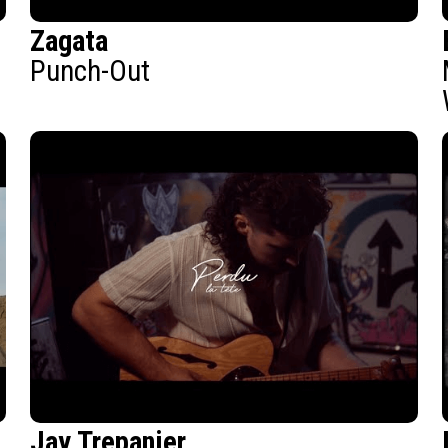
Zagata
Punch-Out
Jay Trepanier