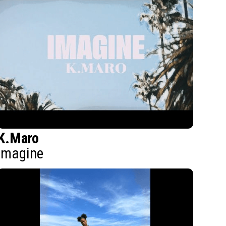
K.Maro
Imagine