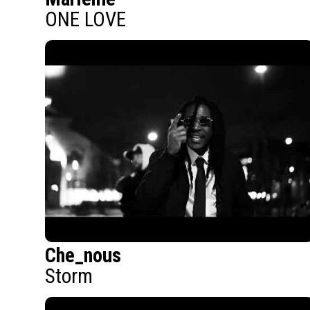
ONE LOVE
Che_nous
Storm