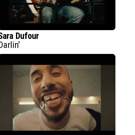
Sara Dufour
Darlin'