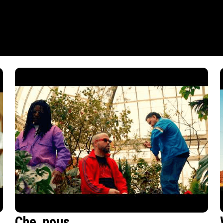
Che_nous