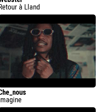
Retour à Lland
Che_nous
Imagine