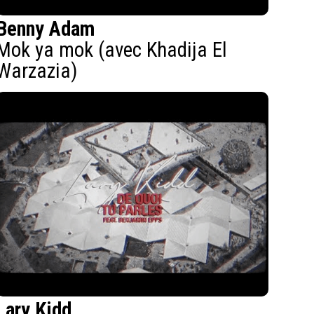
Benny Adam
Mok ya mok (avec Khadija El
Warzazia)
Lary Kidd