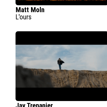
Matt Moln
L'ours
Jay Trepanier