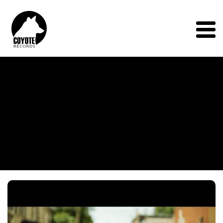
Coyote
Records
Menu