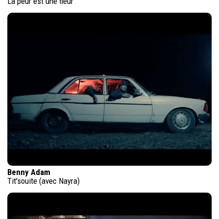
La peur est une fleur
Benny Adam
Tit'souite (avec Nayra)