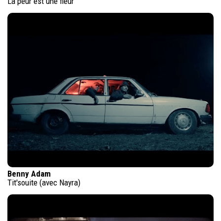
La peur est une fleur
Benny Adam
Tit'souite (avec Nayra)