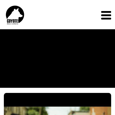
Coyote
Records
Menu