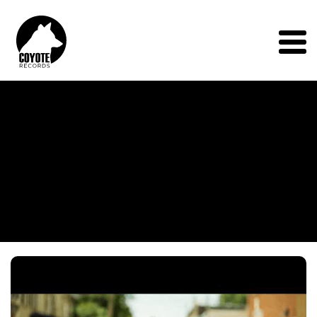
Coyote
Records
Menu