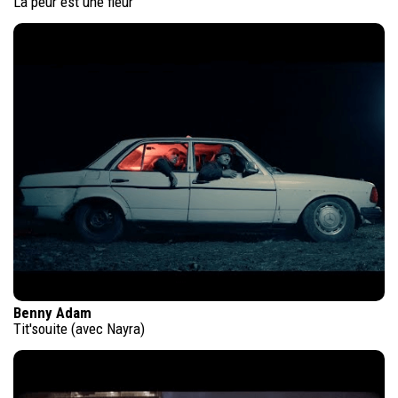
La peur est une fleur
Benny Adam
Tit'souite (avec Nayra)