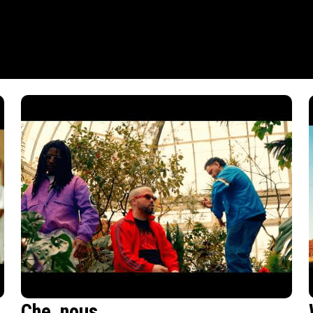
Che_nous