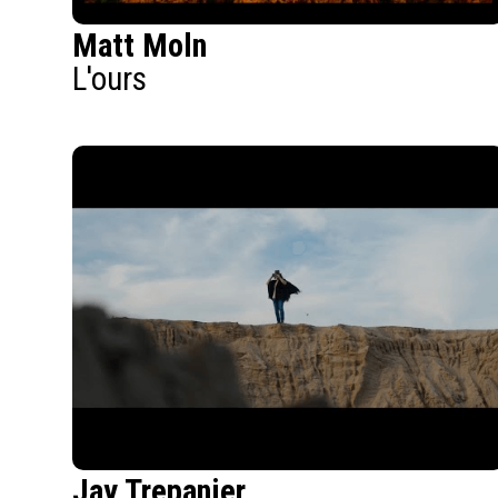
Matt Moln
L'ours
Jay Trepanier