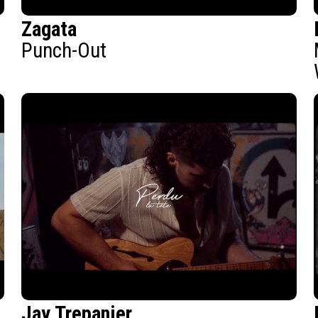
Zagata
Punch-Out
Jay Trepanier