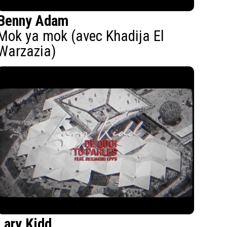
Benny Adam
Mok ya mok (avec Khadija El
Warzazia)
Lary Kidd