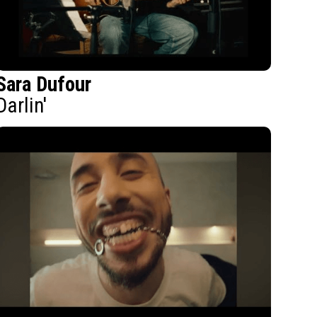
Sara Dufour
Darlin'