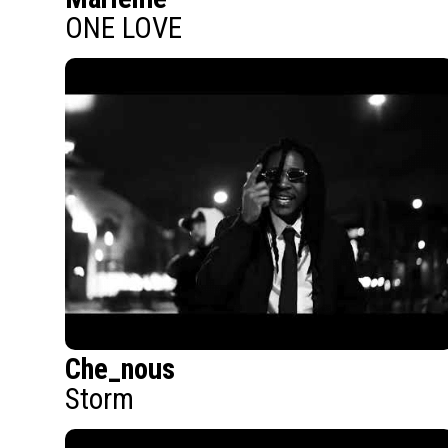
ONE LOVE
Che_nous
Storm