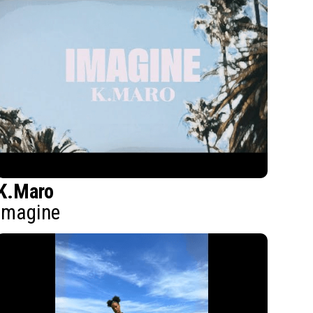
K.Maro
Imagine