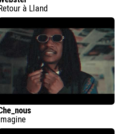
Retour à Lland
Che_nous
Imagine